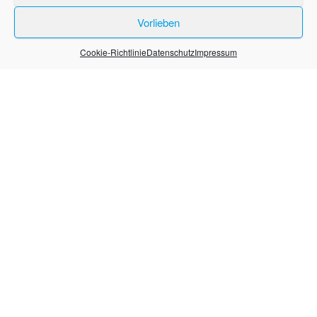
Vorlieben
Stolz präsentiert von
WordPress
|
Theme:
Envo Blog
Cookie-Richtlinie
Datenschutz
Impressum